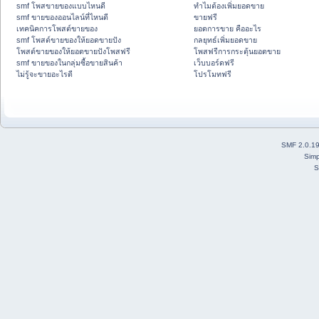
smf โพสขายของแบบไหนดี
ทำไมต้องเพิ่มยอดขาย
smf ขายของออนไลน์ที่ไหนดี
ขายฟรี
เทคนิคการโพสต์ขายของ
ยอดการขาย คืออะไร
smf โพสต์ขายของให้ยอดขายปัง
กลยุทธ์เพิ่มยอดขาย
โพสต์ขายของให้ยอดขายปังโพสฟรี
โพสฟรีการกระตุ้นยอดขาย
smf ขายของในกลุ่มซื้อขายสินค้า
เว็บบอร์ดฟรี
ไม่รู้จะขายอะไรดี
โปรโมทฟรี
SMF 2.0.1
Simp
S