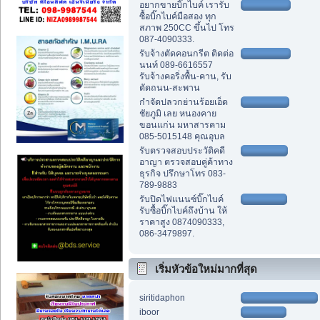
อยากขายบิ๊กไบค์ เรารับ
ซื้อบิ๊กไบค์มือสอง ทุก
สภาพ 250CC ขึ้นไป โทร
087-4090333.
รับจ้างตัดคอนกรีต ติดต่อ
นนท์ 089-6616557
รับจ้างคอริ่งพื้น-คาน, รับ
ตัดถนน-สะพาน
กำจัดปลวกย่านร้อยเอ็ด
ชัยภูมิ เลย หนองคาย
ขอนแก่น มหาสารคาม
085-5015148 คุณอุบล
รับตรวจสอบประวัติคดี
อาญา ตรวจสอบคู่ค้าทาง
ธุรกิจ ปรึกษาโทร 083-
789-9883
รับปิดไฟแนนซ์บิ๊กไบค์
รับซื้อบิ๊กไบค์ถึงบ้าน ให้
ราคาสูง 0874090333,
086-3479897.
เริ่มหัวข้อใหม่มากที่สุด
siritidaphon
iboor