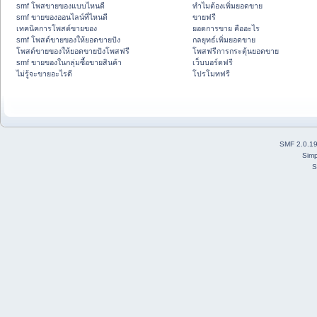
smf โพสขายของแบบไหนดี
ทำไมต้องเพิ่มยอดขาย
smf ขายของออนไลน์ที่ไหนดี
ขายฟรี
เทคนิคการโพสต์ขายของ
ยอดการขาย คืออะไร
smf โพสต์ขายของให้ยอดขายปัง
กลยุทธ์เพิ่มยอดขาย
โพสต์ขายของให้ยอดขายปังโพสฟรี
โพสฟรีการกระตุ้นยอดขาย
smf ขายของในกลุ่มซื้อขายสินค้า
เว็บบอร์ดฟรี
ไม่รู้จะขายอะไรดี
โปรโมทฟรี
SMF 2.0.1
Simp
S