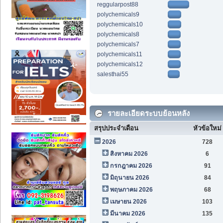
reggularpost88
polychemicals9
polychemicals10
polychemicals8
polychemicals7
polychemicals11
polychemicals12
salesthai55
รายละเอียดระบบย้อนหลัง
สรุปประจำเดือน
หัวข้อใหม่
2026
728
สิงหาคม 2026
6
กรกฎาคม 2026
91
มิถุนายน 2026
84
พฤษภาคม 2026
68
เมษายน 2026
103
มีนาคม 2026
135