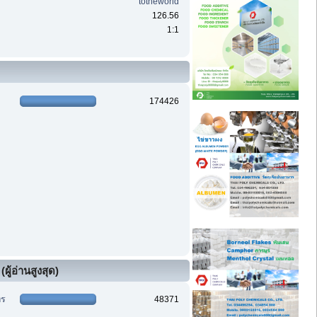
totheworld
126.56
1:1
174426
ผู้อ่านสูงสุด)
ทร
48371