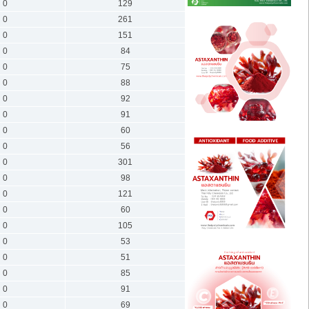
0
129
0
261
0
151
0
84
0
75
0
88
0
92
0
91
0
60
0
56
0
301
0
98
0
121
0
60
0
105
0
53
0
51
0
85
0
91
0
69