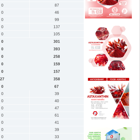
0
87
0
46
0
99
0
137
0
105
0
301
0
393
0
258
0
159
0
157
27
358
0
67
0
39
0
40
0
47
0
61
0
41
0
39
0
33