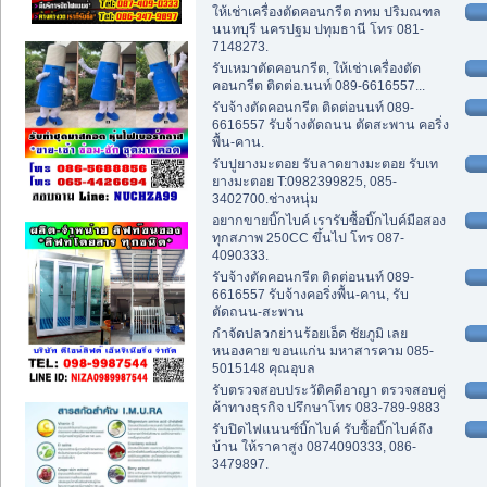
ให้เช่าเครื่องตัดคอนกรีต กทม ปริมณฑล
นนทบุรี นครปฐม ปทุมธานี โทร 081-
7148273.
รับเหมาตัดคอนกรีต, ให้เช่าเครื่องตัด
คอนกรีต ติดต่อ.นนท์ 089-6616557...
รับจ้างตัดคอนกรีต ติดต่อนนท์ 089-
6616557 รับจ้างตัดถนน ตัดสะพาน คอริ่ง
พื้น-คาน.
รับปูยางมะตอย รับลาดยางมะตอย รับเท
ยางมะตอย T:0982399825, 085-
3402700.ช่างหนุ่ม
อยากขายบิ๊กไบค์ เรารับซื้อบิ๊กไบค์มือสอง
ทุกสภาพ 250CC ขึ้นไป โทร 087-
4090333.
รับจ้างตัดคอนกรีต ติดต่อนนท์ 089-
6616557 รับจ้างคอริ่งพื้น-คาน, รับ
ตัดถนน-สะพาน
กำจัดปลวกย่านร้อยเอ็ด ชัยภูมิ เลย
หนองคาย ขอนแก่น มหาสารคาม 085-
5015148 คุณอุบล
รับตรวจสอบประวัติคดีอาญา ตรวจสอบคู่
ค้าทางธุรกิจ ปรึกษาโทร 083-789-9883
รับปิดไฟแนนซ์บิ๊กไบค์ รับซื้อบิ๊กไบค์ถึง
บ้าน ให้ราคาสูง 0874090333, 086-
3479897.