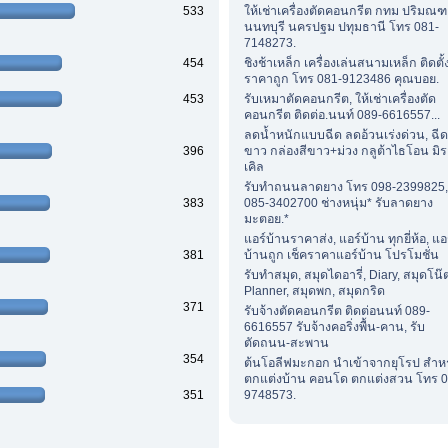
533
ให้เช่าเครื่องตัดคอนกรีต กทม ปริมณ
นนทบุรี นครปฐม ปทุมธานี โทร 081-
7148273.
454
ชิงช้าเหล็ก เครื่องเล่นสนามเหล็ก ติดตั้
ราคาถูก โทร 081-9123486 คุณบอย.
453
รับเหมาตัดคอนกรีต, ให้เช่าเครื่องตัด
คอนกรีต ติดต่อ.นนท์ 089-6616557...
ลดน้ำหนักแบบฉีด ลดอ้วนเร่งด่วน, ฉีด
396
ขาว กล่องสีขาว+ม่วง กลูต้าไธโอน มิ
เคิล
รับทำถนนลาดยาง โทร 098-2399825,
383
085-3402700 ช่างหนุ่ม* รับลาดยาง
มะตอย.*
แอร์บ้านราคาส่ง, แอร์บ้าน ทุกยี่ห้อ, แอ
381
บ้านถูก เช็คราคาแอร์บ้าน โปรโมชั่น
รับทำสมุด, สมุดไดอารี่, Diary, สมุดโน๊
Planner, สมุดพก, สมุดกริด
371
รับจ้างตัดคอนกรีต ติดต่อนนท์ 089-
6616557 รับจ้างคอริ่งพื้น-คาน, รับ
ตัดถนน-สะพาน
354
ต้นโอลีฟมะกอก นำเข้าจากยุโรป สำห
ตกแต่งบ้าน คอนโด ตกแต่งสวน โทร 0
351
9748573.