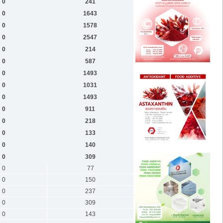
0
241
0
1643
0
1578
0
2547
0
214
0
587
0
1493
0
1031
0
1493
0
911
0
218
0
133
0
140
0
309
0
77
0
150
0
237
0
309
0
143