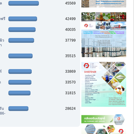
ฑล
45569
งฟรี
42499
40035
ผิว
37799
รา
35515
ร์
33869
ต
33570
31815
รับ
28624
86-