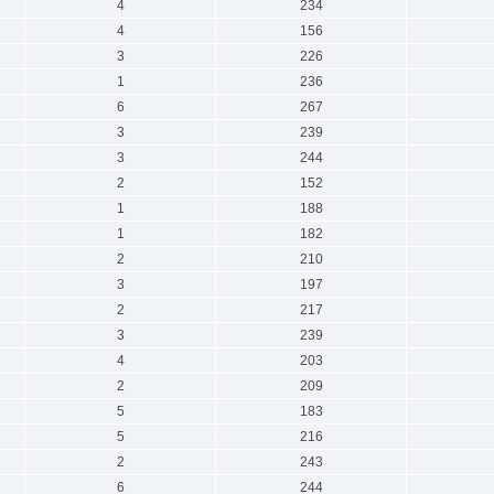
4
234
4
156
3
226
1
236
6
267
3
239
3
244
2
152
1
188
1
182
2
210
3
197
2
217
3
239
4
203
2
209
5
183
5
216
2
243
6
244