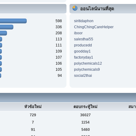
ออนไลน์นานที่สุด
598
siritidaphon
336
ChingChingCareHelper
208
iboor
113
salesthai55
111
producedd
109
goodday1
107
factoryday1
106
polychemicals12
105
polychemicals9
94
social2thai
หัวข้อใหม่
ตอบกระทู้ใหม่
สมา
729
36027
7
1154
91
5460