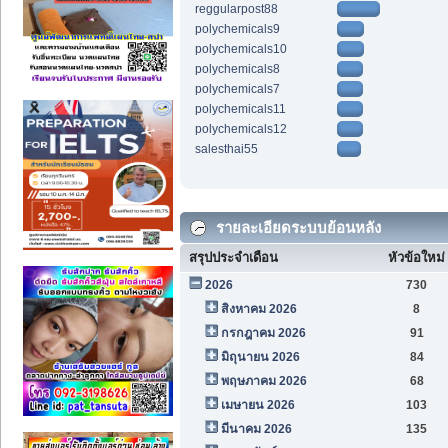
reggularpost88
polychemicals9
polychemicals10
polychemicals8
polychemicals7
polychemicals11
polychemicals12
salesthai55
รายละเอียดระบบย้อนหลัง
สรุปประจำเดือน
หัวข้อใหม่
2026
730
สิงหาคม 2026
8
กรกฎาคม 2026
91
มิถุนายน 2026
84
พฤษภาคม 2026
68
เมษายน 2026
103
มีนาคม 2026
135