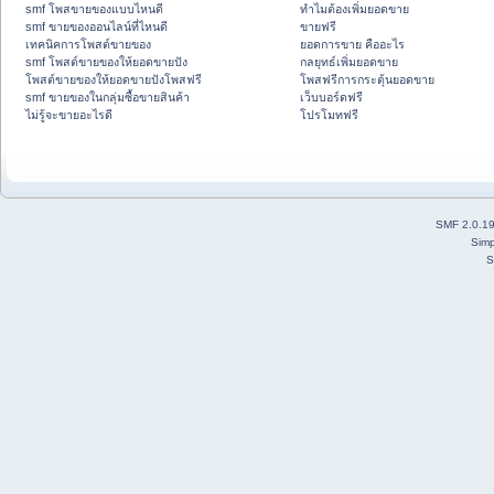
smf โพสขายของแบบไหนดี
ทำไมต้องเพิ่มยอดขาย
smf ขายของออนไลน์ที่ไหนดี
ขายฟรี
เทคนิคการโพสต์ขายของ
ยอดการขาย คืออะไร
smf โพสต์ขายของให้ยอดขายปัง
กลยุทธ์เพิ่มยอดขาย
โพสต์ขายของให้ยอดขายปังโพสฟรี
โพสฟรีการกระตุ้นยอดขาย
smf ขายของในกลุ่มซื้อขายสินค้า
เว็บบอร์ดฟรี
ไม่รู้จะขายอะไรดี
โปรโมทฟรี
SMF 2.0.1
Simp
S