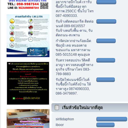
อยากขายบิ๊กไบค์ เรารับ
ซื้อบิ๊กไบค์มือสอง ทุก
สภาพ 250CC ขึ้นไป โทร
087-4090333.
รับจ้างตัดคอนกรีต ติดต่อ
นนท์ 089-6616557
รับจ้างคอริ่งพื้น-คาน, รับ
ตัดถนน-สะพาน
กำจัดปลวกย่านร้อยเอ็ด
ชัยภูมิ เลย หนองคาย
ขอนแก่น มหาสารคาม
085-5015148 คุณอุบล
รับตรวจสอบประวัติคดี
อาญา ตรวจสอบคู่ค้าทาง
ธุรกิจ ปรึกษาโทร 083-
789-9883
รับปิดไฟแนนซ์บิ๊กไบค์
รับซื้อบิ๊กไบค์ถึงบ้าน ให้
ราคาสูง 0874090333,
086-3479897.
เริ่มหัวข้อใหม่มากที่สุด
siritidaphon
iboor