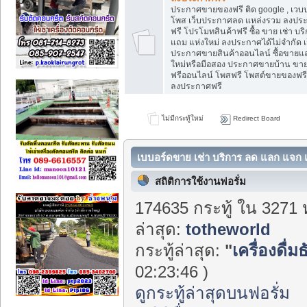
ประกาศขายของฟรี ติด google , เวบ
โพส เว็บประกาศลด แหล่งรวม ลงป
ฟรี โปรโมทสินค้าฟรี ซื้อ ขาย เช่า บ
แถม แห่งใหม่ ลงประกาศได้ไม่จำกัด
ประกาศขายสินค้าออนไลน์ ซื้อขายแลก
ใหม่หรือมือสอง ประกาศขายบ้าน ข
ฟรีออนไลน์ โพสฟรี โพสต์ขายของฟร
ลงประกาศฟรี
ไม่มีกระทู้ใหม่
Redirect Board
เบบอร์ดขาย เช่า บริการ ลด แลก แจก แ
Center
สถิติการใช้งานฟอรั่ม
174635 กระทู้ ใน 3271 
ล่าสุด:
totheworld
กระทู้ล่าสุด:
"
เครื่องดื่ม
02:23:46 )
ดูกระทู้ล่าสุดบนฟอรั่ม