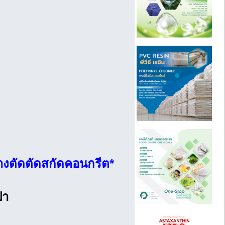
จ้างตัดตัดสกัดคอนกรีต*
ปา