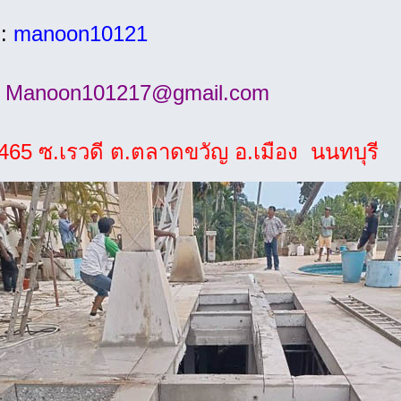
d:
manoon10121
:
Manoon101217@gmail.com
465 ซ.เรวดี ต.ตลาดขวัญ อ.เมือง นนทบุรี