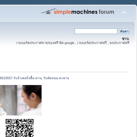
ข่าว:
เวบบอร์ดประกาศขายของฟรี ติด google , เวบบอร์ดประกาศฟรี , ลงประกาศฟรี
-6616557 รับจ้างคอริ่งพื้น-คาน, รับตัดถนน-สะพาน