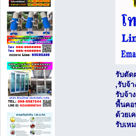
รับตัด
,รับจ้
รับจ้า
พื้นค
ด้วยเค
รับเห