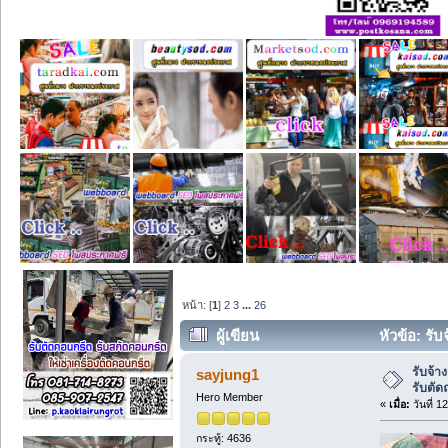
หน้า: [
1
]
2
3
...
26
ผู้เขียน
หัวข้อ: รั
รับจ้า
sayjung1
รับตั
Hero Member
«
เมื่อ:
วันที่ 
กระทู้: 4636