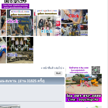
« หน้าที่แล้ว
ต่อไป »
พิมพ์
ถนน-สะพาน (อ่าน 31825 ครั้ง)