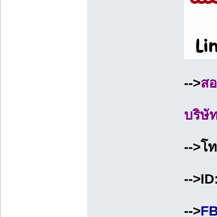
-->
สอ
บริษั
-->โ
-->I
-->
FB