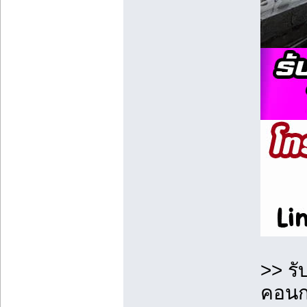
>> ร
คอนกร