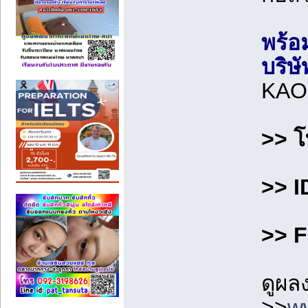
พร้อ
บริษั
KAO
>> 
>> I
>> F
ดูผล
>>
w