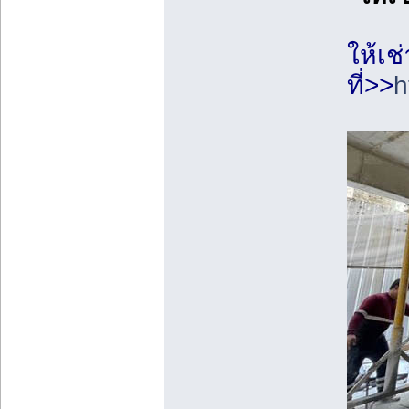
ให้เช
ที่>>
h