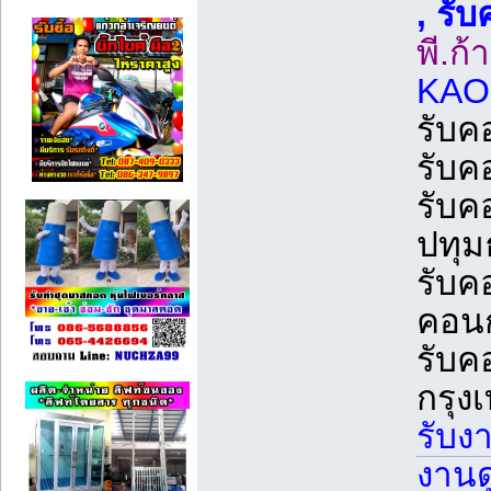
, รั
พี.ก้
KAO
รับค
รับค
รับค
ปทุม
รับค
คอนก
รับค
กรุ
รับง
งานด