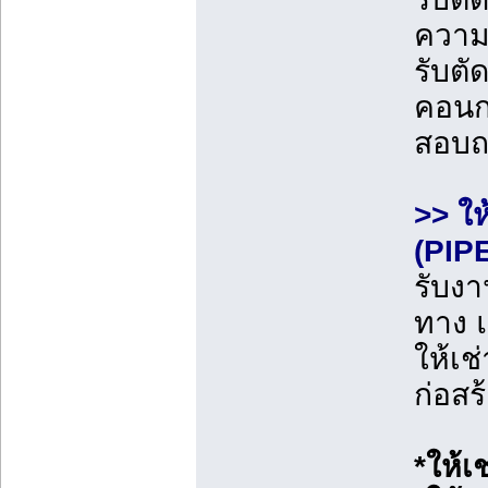
ควา
รับตั
คอนก
สอบ
>> ให
(PIP
รับงา
ทาง 
ให้เช
ก่อสร
*ให้เ