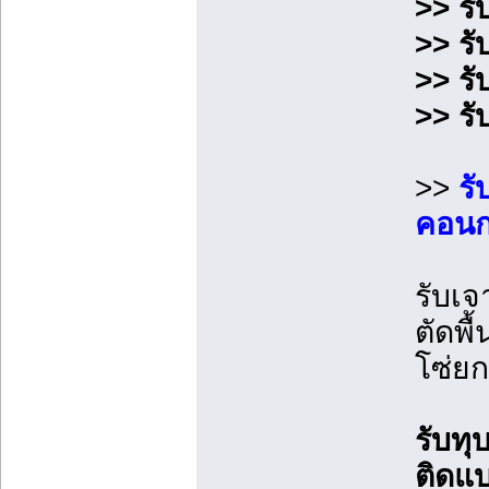
>> ร
>> รั
>> ร
>> ร
>>
รั
คอนกร
รับเจ
ตัดพื
โซ่ย
รับท
ติดแ