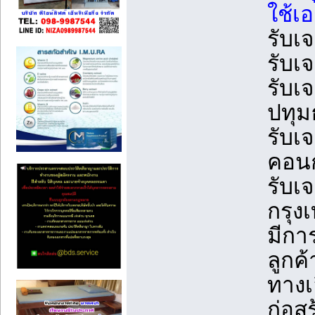
ใช้เอ
รับเ
รับเ
รับเ
ปทุม
รับเ
คอนก
รับเ
กรุ
มีกา
ลูกค
ทางเ
ก่อสร