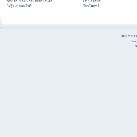
smf ขายของในกลุ่มซื้อขายสินค้า
เว็บบอร์ดฟรี
ไม่รู้จะขายอะไรดี
โปรโมทฟรี
SMF 2.0.1
Simp
S