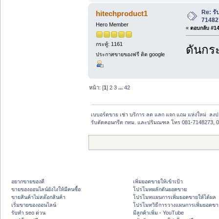
Re: ร
hitechproduct1
71482
Hero Member
«
ตอบกลับ #14 
กระทู้: 1161
ดันกระ
ประกาศขายของฟรี ติด google
หน้า: [
1
]
2
3
...
42
เบบอร์ดขาย เช่า บริการ ลด แลก แจก แถม แห่งใหม่  ลงป
รับตัดคอนกรีต กทม. และปริมณฑล โทร 081-7148273, 0
อยากขายของดี
เพิ่มยอดขายให้เข้าเป้า
ขายของออนไลน์ยังไงให้มีคนซื้อ
โปรโมทผลักดันยอดขาย
ขายสินค้าไม่สต๊อกสินค้า
โปรโมทแผนการเพิ่มยอดขายให้ได้ผล
เริ่มขายของออนไลน์
โปรโมทวิธีการวางแผนการเพิ่มยอดขา
รับทำ seo ด่วน
มีลูกค้าเพิ่ม - YouTube