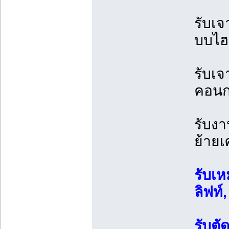
รับเ
บบไฮ
รับเจ
คอนกร
รับง
ย้ายเ
รับเห
ลิฟท์,
รับต