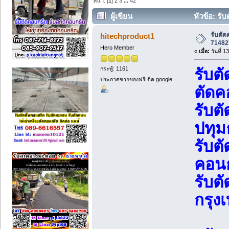
หน้า: [
1
]
2
3
...
42
ผู้เขียน
หัวข้อ: รั
รับตั
hitechproduct1
71482
Hero Member
«
เมื่อ:
วันที่ 
กระทู้: 1161
รับต
ประกาศขายของฟรี ติด google
ตัดค
รับต
ปทุม
รับต
คอนก
รับต
กรุ