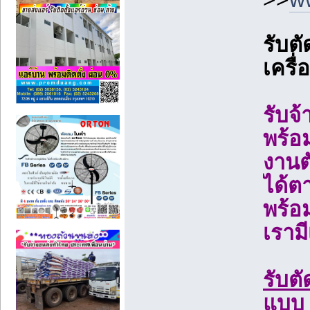
รับต
เครื
รับจ
พร้อ
งานต
ได้ต
พร้อ
เราม
รับต
แบบ