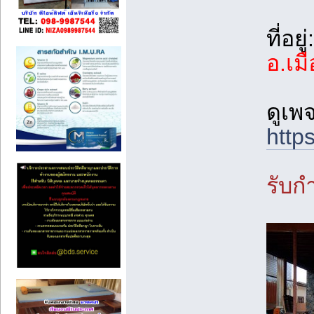
ที่อยู่:
อ.เม
ดูเพจ
http
รับกำ