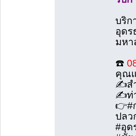
บริก
อุดร
มหาส
☎️
0
คุณ
✍️สำ
✍️ท่
👉#ก
ปลว
#อุด