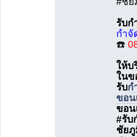
#ชัยภ
รับก
กำจัด
☎️
0
ให้บ
ในข
รับ
กำ
ขอน
ขอน
#รับ
ชัยภ