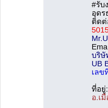
#รับ
อุดร
ติดต
501
Mr.U
Emai
บริษั
UB 
เลขท
ที่อยู่:
อ.เม