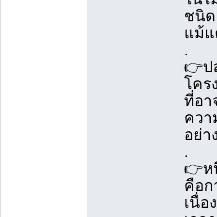
ชนิด
แม้แ
.
👉ปล
โครง
ที่อ
ควา
อย่า
.
👉หน
คือก
เนื่