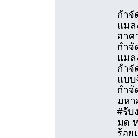
กำจั
แมลง
อาค
กำจั
แมลง
กำจั
แบบ
กำจ
มหา
#รับ
มด ห
ร้อย