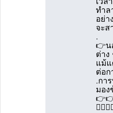
เวลา
ทำลา
อย่า
จะสา
.
👉นอ
ต่าง
แม้แ
ต่อ
.การ
มองข
👉👉
👇🏽👇