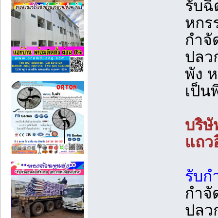
รับฉ
หกรร
กําจ
ปลวก
พัง 
เป็น
บริษ
แถว
รับกำ
กำจั
ปลว