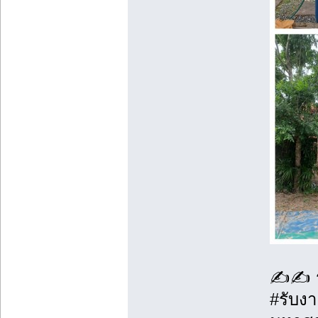
✍️✍️
#รับงา