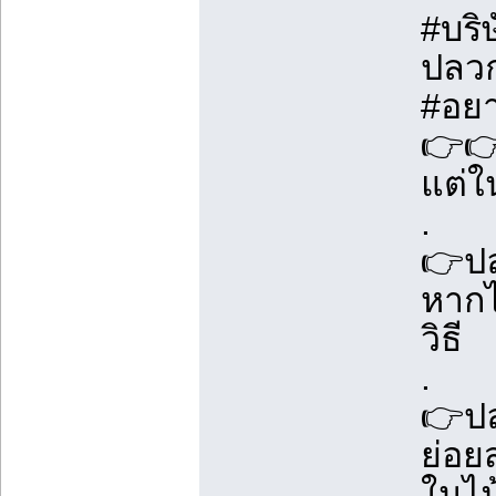
#บริษ
ปลว
#อย
👉👉
แต่ใ
.
👉ปล
หากไ
วิธี
.
👉ปล
ย่อย
ในไม