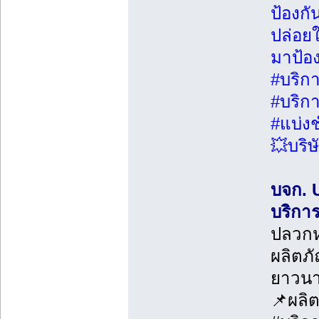
ป้องก
ปล่อยใ
มาป้อง
#บริก
#บริก
#แบ่ง
💥บริษ
บจก. U
บริกา
ปลวกห
ผลิตภั
ยาวน
📌ผลิต