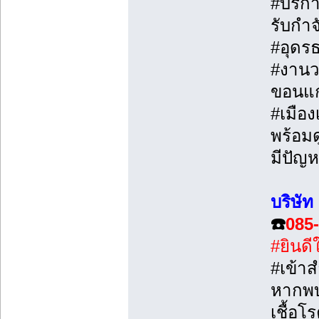
#บริก
รับกำ
#อุดรธ
#งานว
ขอนแก
#เมือง
พร้อมด
มีปัญห
บริษั
☎️
085
#ยินดี
#เข้าส
หากพบ
เชื้อโ