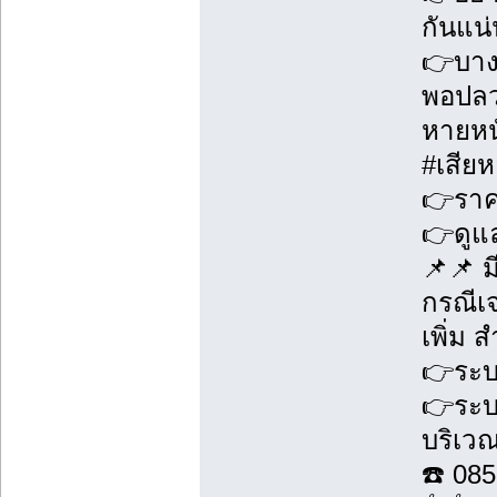
กันแน่
👉บางท
พอปลวก
หายหน
#เสียห
👉ราคา
👉ดูแล
📌📌 ม
กรณีเจ
เพิ่ม 
👉ระบ
👉ระบ
บริเว
☎️ 08