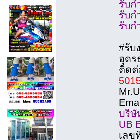
รับก
รับก
รับก
#รับ
อุดร
ติดต
501
Mr.U
Emai
บริษั
UB 
เลขที