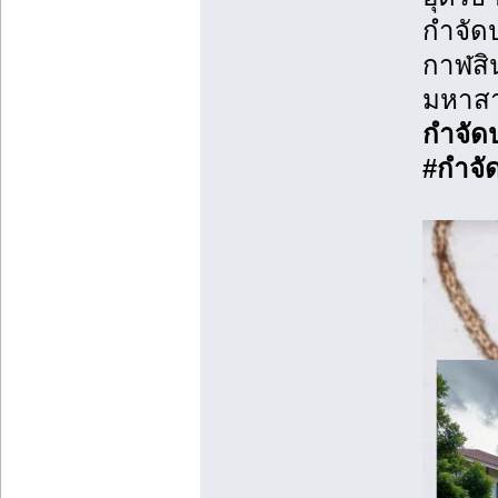
กําจั
กาฬสิน
มหาส
กำจัด
#กำจั