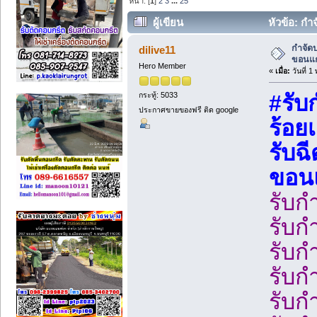
หน้า: [
1
]
2
3
...
25
ผู้เขียน
หัวข้อ: กำ
อุบล (อ่าน 13955 ครั้ง)
กำจัดป
dilive11
ขอนแก
Hero Member
«
เมื่อ:
วันที่ 
กระทู้: 5033
#รับ
ประกาศขายของฟรี ติด google
ร้อยเ
รับฉ
ขอน
รับก
รับก
รับก
รับก
รับก