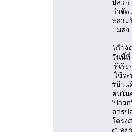
ปลวก ยู
กำจัด
สลายร
แมลง
#กำจัด
วันนี้
ที่เรีย
ใช้ระ
#บ้าน
คนในค
'ปลวก"
ควรปล
โครงส
👉อย่า