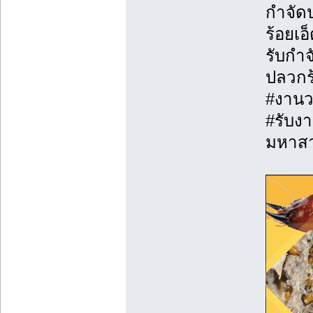
กำจัด
ร้อยเ
รับกำ
ปลวกร
#งานว
#รับงา
มหาส