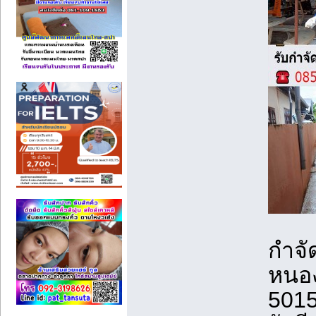
กำจั
หนอ
501