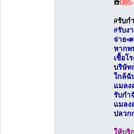
☎️
085
#รับกำ
#รับงา
จ่าย📣
หากพบ
เชื้อโ
บริษั
ใกล้ฉ
แมลงส
รับกำ
แมลงส
ปลวกก
ให้บร