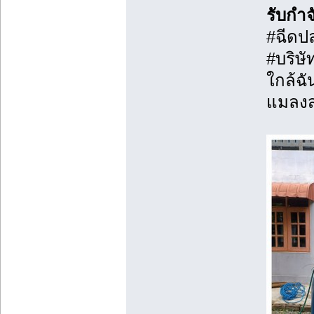
รับกำ
#ฉีดปล
#บริษ
ใกล้ฉ
แมลงส