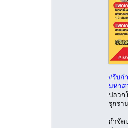
#รับก
มหาส
ปลวกใต
รุกรา
กำจัด