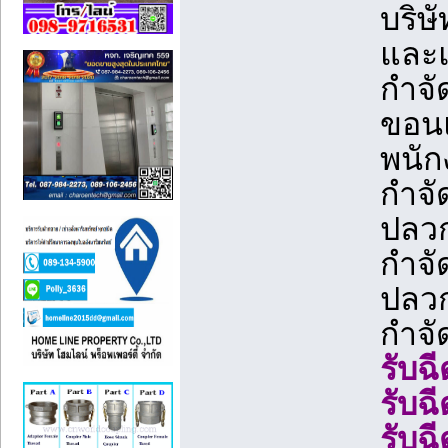
บริษ
และ
กำจ
ขอนแ
พนัก
กำจั
ปลว
กำจั
ปลว
กำจั
รับฉ
รับฉ
รับฉ