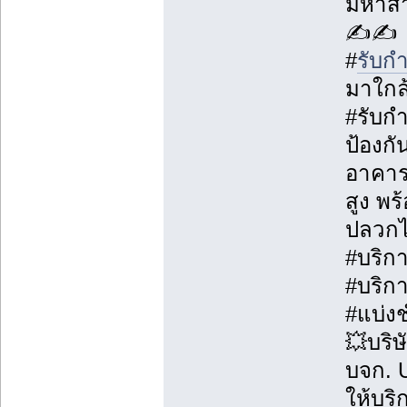
มหาส
✍️✍
#
รับก
มาใกล
#รับก
ป้องกั
อาคาร 
สูง พร
ปลวกไ
#บริกา
#บริก
#แบ่ง
💥บริษ
บจก. U
ให้บร