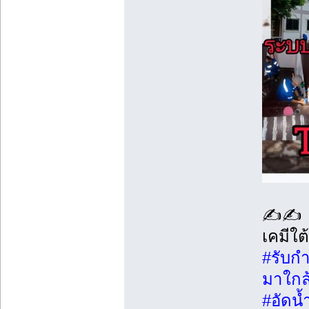
✍️✍
เคมีใ
#รับก
มาใกล
#อัดน้