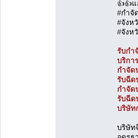
👍👍แอ
#กำจั
#จังหว
#จังหว
รับกำ
บริกา
กำจัด
รับฉี
กำจัด
รับฉี
บริษั
บริษัท
อุดรธ